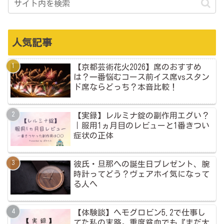
人気記事
【京都芸術花火2026】席のおすすめ
は？一番悩むコース前イス席vsスタン
ド席ならどっち？本音比較！
【実録】レルミナ錠の副作用エグい？
｜服用1ヵ月目のレビューと1番きつい
症状の正体
彼氏・旦那への誕生日プレゼント、腕
時計ってどう？ヴェアホイ気になって
る人へ
【体験談】ヘモグロビン5.2で仕事し
てた私の末路。重度貧血でも『まだ大