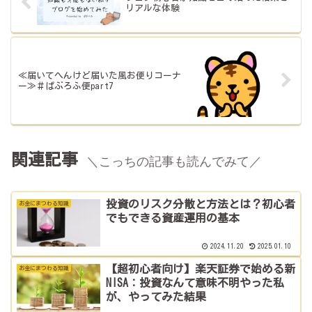
リアルな体験
≪届いてへんけど届いた風お便りコーナ
ー≫＃ぱぶろふ便part7
関連記事
＼こっちの記事も読んでみて／
投資のリスク分散と方法とは？初心者
お金にまつわる知識
でもできる資産運用の基本
2024.11.20
2025.01.10
【超初心者向け】楽天証券で始める新
お金にまつわる知識
NISA：投資なんて意味不明やった私
が、やってみた結果