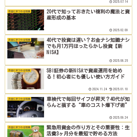
2025.07.14
20代で知っておきたい複利の魔法と資
お金にまつわる知識
産形成の基本
2025.02.09
40代で投資は遅い？お金ナシ知識ナシ
お金にまつわる知識
でも月1万円ほったらかし投資【新
NISA】
2025.08.25
SBI証券の新NISAで資産運用を始め
お金にまつわる知識
る！初心者にも優しい使い方ガイド
2024.11.24
2025.01.10
車検代で毎回サイフが昇天？40代が知
お金にまつわる知識
らんと損する“車のコスト爆下げ術”
2025.09.24
緊急用資金の作り方とその重要性：生
お金にまつわる知識
活費3ヶ月分を最短で貯める方法