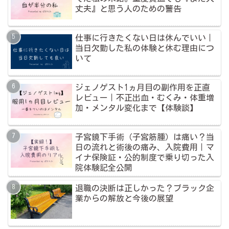
丈夫』と思う人のための警告
仕事に行きたくない日は休んでいい｜
当日欠勤した私の体験と休む理由につ
いて
ジェノゲスト1ヵ月目の副作用を正直
レビュー｜不正出血・むくみ・体重増
加・メンタル変化まで【体験談】
子宮鏡下手術（子宮筋腫）は痛い？当
日の流れと術後の痛み、入院費用｜マ
イナ保険証・公的制度で乗り切った入
院体験記全公開
退職の決断は正しかった？ブラック企
業からの解放と今後の展望