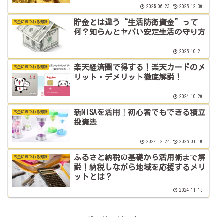
2025.06.23
2025.12.30
貯金とは違う“生活防衛資金”って
お金にまつわる知識
何？知らんとヤバい安定生活の守り方
2025.10.21
楽天経済圏で得する！楽天カードのメ
お金にまつわる知識
リット・デメリット徹底解説！
2024.10.20
新NISAを活用！初心者でもできる積立
お金にまつわる知識
投資法
2024.12.24
2025.01.10
ふるさと納税の基礎から活用術まで解
お金にまつわる知識
説！納税しながら地域を応援するメリ
ットとは？
2024.11.15