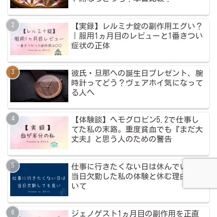
【実録】レルミナ錠の副作用エグい？
｜服用1ヵ月目のレビューと1番きつい
症状の正体
彼氏・旦那への誕生日プレゼント、腕
時計ってどう？ヴェアホイ気になって
る人へ
【体験談】ヘモグロビン5.2で仕事し
てた私の末路。重度貧血でも『まだ大
丈夫』と思う人のための警告
仕事に行きたくない日は休んでいい｜
当日欠勤した私の体験と休む理由につ
いて
ジェノゲスト1ヵ月目の副作用を正直