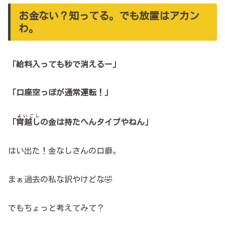
お金ない？知ってる。でも放置はアカン
わ。
「給料入っても秒で消えるー」
「口座空っぽが通常運転！」
よいごし
「
宵越し
の金は持たへんタイプやねん」
はい出た！金なしさんの口癖。
まぁ過去の私な訳やけどな🤣
でもちょっと考えてみて？