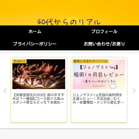
ホーム
プロフィール
プライバシーポリシー
お問い合わせ/お便り
お出かけ
健康とお金のサバイバル
健
【京都芸術花火2026】席のおすす
ジェノゲスト1ヵ月目の副作用を
子
イ
めは？一番悩むコース前イス席vs
正直レビュー｜不正出血・むく
い
スタンド席ならどっち？本音比
み・体重増加・メンタル変化まで
院
較！
【体験談】
で