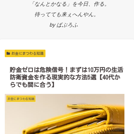
「なんとかなる」を今日、作る。
待ってても来ぇへんやん。
by ぱぶろふ
お金にまつわる知識
貯金ゼロは危険信号！まずは10万円の生活
防衛資金を作る現実的な方法5選【40代か
らでも間に合う】
お金にまつわる知識