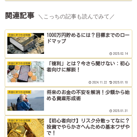
関連記事
＼こっちの記事も読んでみて／
1000万円貯めるには？目標までのロー
お金にまつわる知識
ドマップ
2025.02.14
「複利」とは？今さら聞けない：初心
お金にまつわる知識
者向けに解説！
2024.11.22
2025.01.10
将来のお金の不安を解消！少額から始
お金にまつわる知識
める資産形成術
2025.01.31
【初心者向け】リスク分散ってなに？
お金にまつわる知識
投資でやらかさへんための基本ワザや
で！