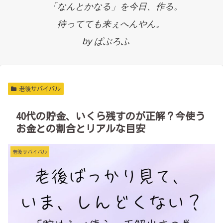
「なんとかなる」を今日、作る。
待ってても来ぇへんやん。
by ぱぶろふ
老後サバイバル
40代の貯金、いくら残すのが正解？今使う
お金との割合とリアルな目安
老後サバイバル