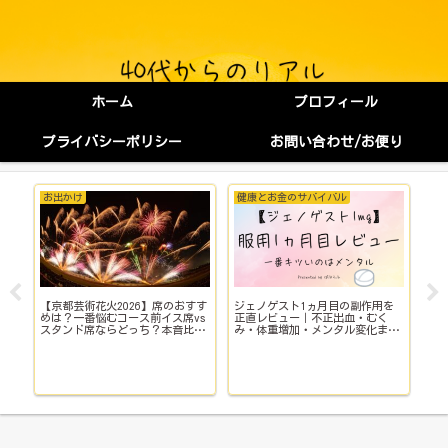
ホーム
プロフィール
プライバシーポリシー
お問い合わせ/お便り
お出かけ
健康とお金のサバイバル
健
【京都芸術花火2026】席のおすす
ジェノゲスト1ヵ月目の副作用を
子
イ
めは？一番悩むコース前イス席vs
正直レビュー｜不正出血・むく
い
スタンド席ならどっち？本音比
み・体重増加・メンタル変化まで
院
較！
【体験談】
で