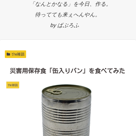
「なんとかなる」を今日、作る。
待ってても来ぇへんやん。
by ぱぶろふ
the雑談
災害用保存食「缶入りパン」を食べてみた
the雑談