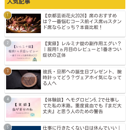
人気記事
【京都芸術花火2026】席のおすすめ
は？一番悩むコース前イス席vsスタン
ド席ならどっち？本音比較！
【実録】レルミナ錠の副作用エグい？
｜服用1ヵ月目のレビューと1番きつい
症状の正体
彼氏・旦那への誕生日プレゼント、腕
時計ってどう？ヴェアホイ気になって
る人へ
【体験談】ヘモグロビン5.2で仕事し
てた私の末路。重度貧血でも『まだ大
丈夫』と思う人のための警告
仕事に行きたくない日は休んでいい｜