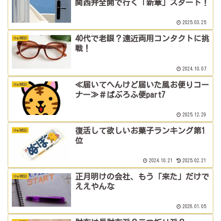
関西弁全開で行く「新章」スタート！
2025.03.25
40代で老眼？遠近両用コンタクトに挑
the雑談
戦！
2024.10.07
≪届いてへんけど届いた風お便りコー
the雑談
ナー≫＃ぱぶろふ便part7
2025.12.29
復活して欲しいお菓子ランキング第1
the雑談
位
2024.10.21
2025.02.21
正月明けの会社、もう「来た」だけで
the雑談
ええやんな
2026.01.05