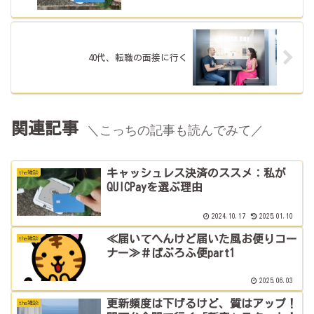
40代、転職の面接に行く
関連記事
＼こっちの記事も読んでみて／
キャッシュレス決済のススメ：私が
the雑談
QUICPayを選ぶ理由
2024.10.17
2025.01.10
≪届いてへんけど届いた風お便りコー
the雑談
ナー≫＃ぱぶろふ便part1
2025.06.03
更新頻度は下げるけど、質はアップ！
the雑談