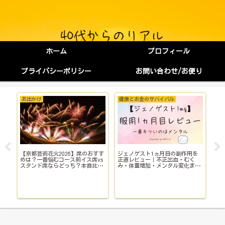
ホーム
プロフィール
プライバシーポリシー
お問い合わせ/お便り
お出かけ
健康とお金のサバイバル
健
【京都芸術花火2026】席のおすす
ジェノゲスト1ヵ月目の副作用を
子
イ
めは？一番悩むコース前イス席vs
正直レビュー｜不正出血・むく
い
スタンド席ならどっち？本音比
み・体重増加・メンタル変化まで
院
較！
【体験談】
で