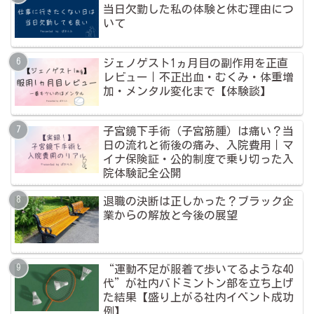
当日欠勤した私の体験と休む理由につ
いて
ジェノゲスト1ヵ月目の副作用を正直
レビュー｜不正出血・むくみ・体重増
加・メンタル変化まで【体験談】
子宮鏡下手術（子宮筋腫）は痛い？当
日の流れと術後の痛み、入院費用｜マ
イナ保険証・公的制度で乗り切った入
院体験記全公開
退職の決断は正しかった？ブラック企
業からの解放と今後の展望
“運動不足が服着て歩いてるような40
代”が社内バドミントン部を立ち上げ
た結果【盛り上がる社内イベント成功
例】