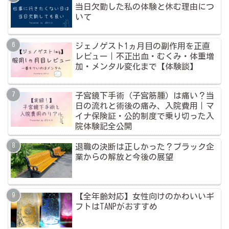
当日欠勤した私の体験と休む理由につ
いて
ジェノゲスト1ヵ月目の副作用を正直
レビュー｜不正出血・むくみ・体重増
加・メンタル変化まで【体験談】
子宮鏡下手術（子宮筋腫）は痛い？当
日の流れと術後の痛み、入院費用｜マ
イナ保険証・公的制度で乗り切った入
院体験記全公開
退職の決断は正しかった？ブラック企
業からの解放と今後の展望
【全年齢対応】女性向けのかわいいギ
フトはTANPがおすすめ