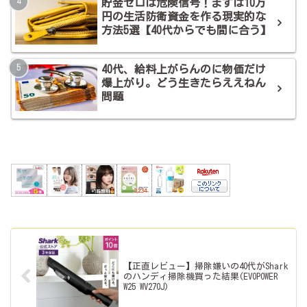
貯金ゼロは危険信号！まずは10万
円の生活防衛資金を作る現実的な
方法5選【40代からでも間に合う】
40代、給料上がらんのに物価だけ
爆上がり。どう生きたらええねん
問題
【正直レビュー】掃除嫌いの40代がShark
のハンディ掃除機買った結果(EVOPOWER
W25 WV270J)