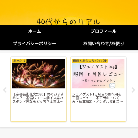
ホーム
プロフィール
プライバシーポリシー
お問い合わせ/お便り
お出かけ
健康とお金のサバイバル
健
【京都芸術花火2026】席のおすす
ジェノゲスト1ヵ月目の副作用を
子
イ
めは？一番悩むコース前イス席vs
正直レビュー｜不正出血・むく
い
スタンド席ならどっち？本音比
み・体重増加・メンタル変化まで
院
較！
【体験談】
で