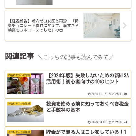
【経過報告】毛穴ゼロ女医と再診｜「卵
巣チョコレート嚢胞に加えて、痛すぎる
検査もフルコースでした」の巻
関連記事
＼こっちの記事も読んでみて／
【2024年版】失敗しないための新NISA
お金にまつわる知識
活用術！初心者向けの10のヒント
2024.11.18
2025.01.10
投資を始める前に知っておくべき税金
お金にまつわる知識
と手数料の基本
2025.03.09
2025.03.24
貯金ができる人はコレをしている！1
お金にまつわる知識