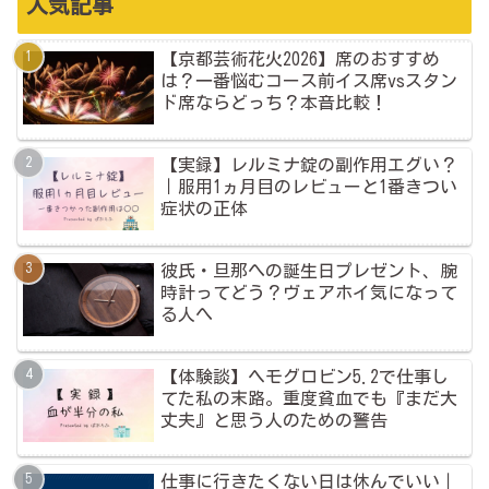
人気記事
【京都芸術花火2026】席のおすすめ
は？一番悩むコース前イス席vsスタン
ド席ならどっち？本音比較！
【実録】レルミナ錠の副作用エグい？
｜服用1ヵ月目のレビューと1番きつい
症状の正体
彼氏・旦那への誕生日プレゼント、腕
時計ってどう？ヴェアホイ気になって
る人へ
【体験談】ヘモグロビン5.2で仕事し
てた私の末路。重度貧血でも『まだ大
丈夫』と思う人のための警告
仕事に行きたくない日は休んでいい｜