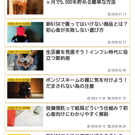
ヶ月で5,000を貯める簡単な方法
2025.01.17
新NISAで買ってはいけない商品とは？
お金にまつわる知識
初心者が失敗しない選び方
2025.02.27
生活費を見直そう！インフレ時代に役
お金にまつわる知識
立つ節約術
2025.02.08
ポンジスキームの罠に気を付けよう！
お金にまつわる知識
だまされない為の注意
2024.11.06
2025.01.10
投資信託って結局どういう仕組み？初
お金にまつわる知識
心者向けにわかりやすく解説
2025.03.12
2025.06.29