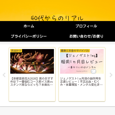
ホーム
プロフィール
プライバシーポリシー
お問い合わせ/お便り
お出かけ
健康とお金のサバイバル
健
【京都芸術花火2026】席のおすす
ジェノゲスト1ヵ月目の副作用を
子
イ
めは？一番悩むコース前イス席vs
正直レビュー｜不正出血・むく
い
スタンド席ならどっち？本音比
み・体重増加・メンタル変化まで
院
較！
【体験談】
で