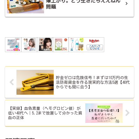
爆上がり。どう生きたらええねん
問題
貯金ゼロは危険信号！まずは10万円の生
活防衛資金を作る現実的な方法5選【40代
からでも間に合う】
【実録】血色素量（ヘモグロビン値）が
低い40代へ｜5.2まで放置して分かった貧
血の正体