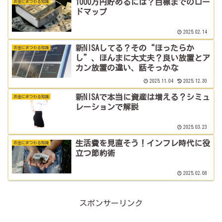
1000万円貯めるには？目標までのロー
お金にまつわる知識
ドマップ
2025.02.14
新NISAしてる？その“ほったらか
お金にまつわる知識
し”、ほんまに大丈夫？良い放置とア
カン放置の違い、話そっかな
2025.11.04
2025.12.30
新NISAで本当に資産は増える？シミュ
お金にまつわる知識
レーションで解説
2025.03.23
生活費を見直そう！インフレ時代に役
お金にまつわる知識
立つ節約術
2025.02.08
スポンサーリンク