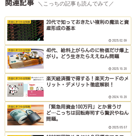
関連記事
＼こっちの記事も読んでみて／
20代で知っておきたい複利の魔法と資
お金にまつわる知識
産形成の基本
2025.02.09
40代、給料上がらんのに物価だけ爆上
お金にまつわる知識
がり。どう生きたらええねん問題
2025.10.20
楽天経済圏で得する！楽天カードのメ
お金にまつわる知識
リット・デメリット徹底解説！
2024.10.20
「緊急用資金100万円」とか言うけ
お金にまつわる知識
ど…こっちは回転寿司すら贅沢やねん
問題。
2025.05.07