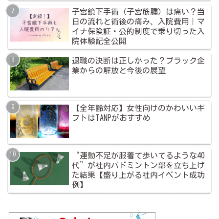
子宮鏡下手術（子宮筋腫）は痛い？当
日の流れと術後の痛み、入院費用｜マ
イナ保険証・公的制度で乗り切った入
院体験記全公開
退職の決断は正しかった？ブラック企
業からの解放と今後の展望
【全年齢対応】女性向けのかわいいギ
フトはTANPがおすすめ
“運動不足が服着て歩いてるような40
代”が社内バドミントン部を立ち上げ
た結果【盛り上がる社内イベント成功
例】