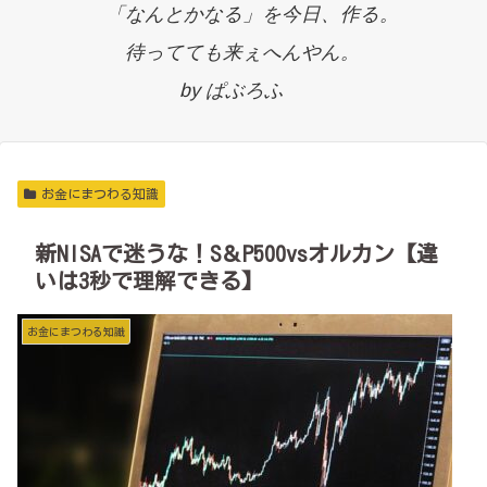
「なんとかなる」を今日、作る。
待ってても来ぇへんやん。
by ぱぶろふ
お金にまつわる知識
新NISAで迷うな！S＆P500vsオルカン【違
いは3秒で理解できる】
お金にまつわる知識