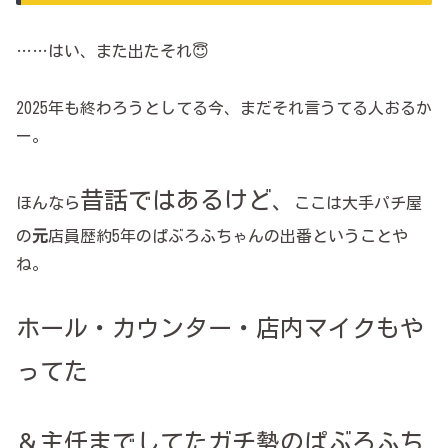
……はい、また出たそれ😇
2025年も終わろうとしてる今、まだそれ言うてる人おるか
ー。
昔話ではあるけど
、
ほんなら
ここは大手パチ屋
の
元
店員歴約5年のぱぶろふちゃんの出番ということや
ね。
ホール・カウンター・店内マイクもや
ってた
＆主任までしてたガチ勢のぱぶろふち