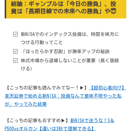
結論：ギャンブルは「今日の勝負」、投
資は「長期目線での未来への勝負」や😇
新NISAでのインデックス投資は、時間を味方に
つける行動ってこと
「ほったらかす忍耐」が勝率アップの秘訣
株式市場から退場しないことが重要（長く居続
ける）
【こっちの記事も読んでみてなー！▶】
【超初心者向け】
楽天証券で始める新NISA：投資なんて意味不明やった私
が、やってみた結果
【こっちの記事もおすすめ▶】
新NISAで迷うな！S＆
P500vsオルカン【違いは3秒で理解できる】