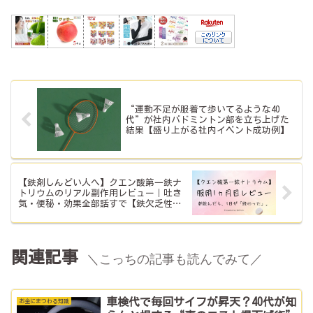
“運動不足が服着て歩いてるような40
代”が社内バドミントン部を立ち上げた
結果【盛り上がる社内イベント成功例】
【鉄剤しんどい人へ】クエン酸第一鉄ナ
トリウムのリアル副作用レビュー｜吐き
気・便秘・効果全部話すで【鉄欠乏性貧
血】
関連記事
＼こっちの記事も読んでみて／
車検代で毎回サイフが昇天？40代が知
お金にまつわる知識