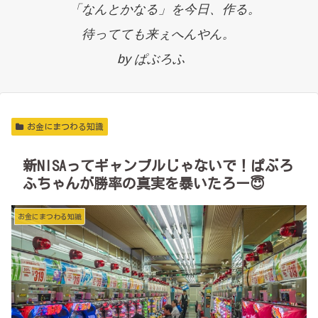
「なんとかなる」を今日、作る。
待ってても来ぇへんやん。
by ぱぶろふ
お金にまつわる知識
新NISAってギャンブルじゃないで！ぱぶろ
ふちゃんが勝率の真実を暴いたろー😇
お金にまつわる知識