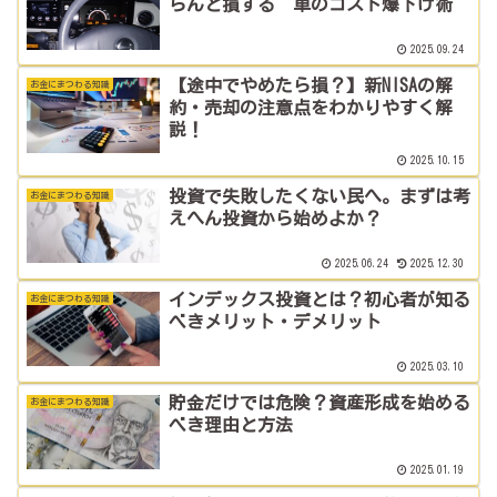
らんと損する“車のコスト爆下げ術”
2025.09.24
【途中でやめたら損？】新NISAの解
お金にまつわる知識
約・売却の注意点をわかりやすく解
説！
2025.10.15
投資で失敗したくない民へ。まずは考
お金にまつわる知識
えへん投資から始めよか？
2025.06.24
2025.12.30
インデックス投資とは？初心者が知る
お金にまつわる知識
べきメリット・デメリット
2025.03.10
貯金だけでは危険？資産形成を始める
お金にまつわる知識
べき理由と方法
2025.01.19