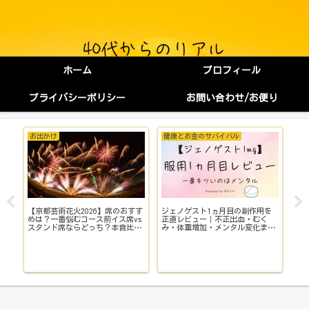
ホーム
プロフィール
プライバシーポリシー
お問い合わせ/お便り
お出かけ
健康とお金のサバイバル
健
【京都芸術花火2026】席のおすす
ジェノゲスト1ヵ月目の副作用を
子
イ
めは？一番悩むコース前イス席vs
正直レビュー｜不正出血・むく
い
スタンド席ならどっち？本音比
み・体重増加・メンタル変化まで
院
較！
【体験談】
で