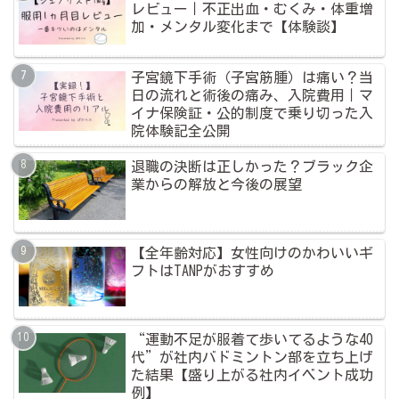
レビュー｜不正出血・むくみ・体重増
加・メンタル変化まで【体験談】
子宮鏡下手術（子宮筋腫）は痛い？当
日の流れと術後の痛み、入院費用｜マ
イナ保険証・公的制度で乗り切った入
院体験記全公開
退職の決断は正しかった？ブラック企
業からの解放と今後の展望
【全年齢対応】女性向けのかわいいギ
フトはTANPがおすすめ
“運動不足が服着て歩いてるような40
代”が社内バドミントン部を立ち上げ
た結果【盛り上がる社内イベント成功
例】