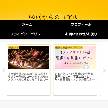
ホーム
プロフィール
プライバシーポリシー
お問い合わせ/お便り
健康とお金のサバイバル
健康とお金のサバイバル
会
を
子宮鏡下手術（子宮筋腫）は痛
【実録】レルミナ錠の副作用エグ
仕
い？当日の流れと術後の痛み、入
い？｜服用1ヵ月目のレビューと1
い
で
院費用｜マイナ保険証・公的制度
番きつい症状の正体
理
で乗り切った入院体験記全公開