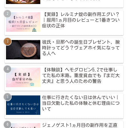
【実録】レルミナ錠の副作用エグい？
｜服用1ヵ月目のレビューと1番きつい
症状の正体
彼氏・旦那への誕生日プレゼント、腕
時計ってどう？ヴェアホイ気になって
る人へ
【体験談】ヘモグロビン5.2で仕事し
てた私の末路。重度貧血でも『まだ大
丈夫』と思う人のための警告
仕事に行きたくない日は休んでいい｜
当日欠勤した私の体験と休む理由につ
いて
ジェノゲスト1ヵ月目の副作用を正直