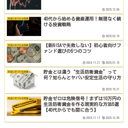
2025.12.09
40代から始める資産運用！無理なく続
お金にまつわる知識
ける投資戦略
2025.02.10
【新NISAで失敗しない】初心者向けフ
お金にまつわる知識
ァンド選びの5つのコツ
2024.11.21
2025.01.10
貯金とは違う“生活防衛資金”って
お金にまつわる知識
何？知らんとヤバい安定生活の守り方
2025.10.21
貯金ゼロは危険信号！まずは10万円の
お金にまつわる知識
生活防衛資金を作る現実的な方法5選
【40代からでも間に合う】
2025.11.17
2025.12.30