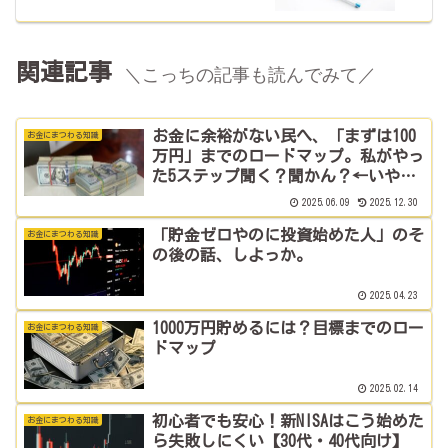
関連記事
＼こっちの記事も読んでみて／
お金に余裕がない民へ、「まずは100
お金にまつわる知識
万円」までのロードマップ。私がやっ
た5ステップ聞く？聞かん？←いや聞
けー！
2025.06.09
2025.12.30
「貯金ゼロやのに投資始めた人」のそ
お金にまつわる知識
の後の話、しよっか。
2025.04.23
1000万円貯めるには？目標までのロー
お金にまつわる知識
ドマップ
2025.02.14
初心者でも安心！新NISAはこう始めた
お金にまつわる知識
ら失敗しにくい【30代・40代向け】