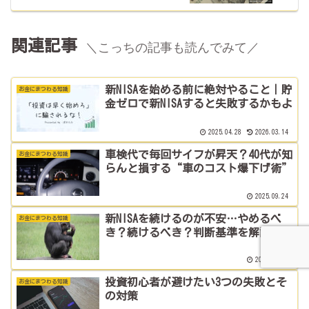
関連記事
＼こっちの記事も読んでみて／
新NISAを始める前に絶対やること｜貯
お金にまつわる知識
金ゼロで新NISAすると失敗するかもよ
2025.04.28
2026.03.14
車検代で毎回サイフが昇天？40代が知
お金にまつわる知識
らんと損する“車のコスト爆下げ術”
2025.09.24
新NISAを続けるのが不安…やめるべ
お金にまつわる知識
き？続けるべき？判断基準を解説
2025.03.02
投資初心者が避けたい3つの失敗とそ
お金にまつわる知識
の対策