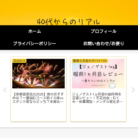
ホーム
プロフィール
プライバシーポリシー
お問い合わせ/お便り
出かけ
健康とお金のサバイバル
健康とお金のサ
京都芸術花火2026】席のおすす
ジェノゲスト1ヵ月目の副作用を
子宮鏡下手術（
は？一番悩むコース前イス席vs
正直レビュー｜不正出血・むく
い？当日の流れ
タンド席ならどっち？本音比
み・体重増加・メンタル変化まで
院費用｜マイナ
！
【体験談】
で乗り切った入