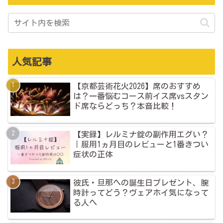
人気記事
【京都芸術花火2026】席のおすすめ
は？一番悩むコース前イス席vsスタン
ド席ならどっち？本音比較！
【実録】レルミナ錠の副作用エグい？
｜服用1ヵ月目のレビューと1番きつい
症状の正体
彼氏・旦那への誕生日プレゼント、腕
時計ってどう？ヴェアホイ気になって
る人へ