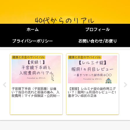
ホーム
プロフィール
プライバシーポリシー
お問い合わせ/お便り
健康とお金のサバイバル
健康とお金のサバイバル
会
を
子宮鏡下手術（子宮筋腫）は痛
【実録】レルミナ錠の副作用エグ
仕
い？当日の流れと術後の痛み、入
い？｜服用1ヵ月目のレビューと1
い
で
院費用｜マイナ保険証・公的制度
番きつい症状の正体
理
で乗り切った入院体験記全公開