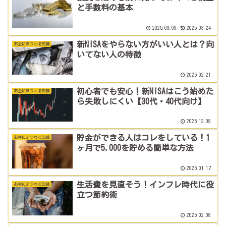
と手数料の基本
2025.03.09
2025.03.24
新NISAをやらない方がいい人とは？向
お金にまつわる知識
いてない人の特徴
2025.02.21
初心者でも安心！新NISAはこう始めた
お金にまつわる知識
ら失敗しにくい【30代・40代向け】
2025.12.09
貯金ができる人はコレをしている！1
お金にまつわる知識
ヶ月で5,000を貯める簡単な方法
2025.01.17
生活費を見直そう！インフレ時代に役
お金にまつわる知識
立つ節約術
2025.02.08