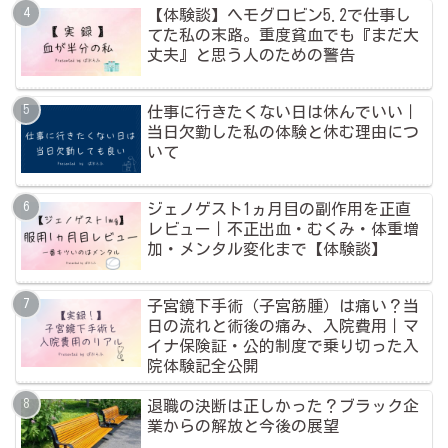
【体験談】ヘモグロビン5.2で仕事し
てた私の末路。重度貧血でも『まだ大
丈夫』と思う人のための警告
仕事に行きたくない日は休んでいい｜
当日欠勤した私の体験と休む理由につ
いて
ジェノゲスト1ヵ月目の副作用を正直
レビュー｜不正出血・むくみ・体重増
加・メンタル変化まで【体験談】
子宮鏡下手術（子宮筋腫）は痛い？当
日の流れと術後の痛み、入院費用｜マ
イナ保険証・公的制度で乗り切った入
院体験記全公開
退職の決断は正しかった？ブラック企
業からの解放と今後の展望