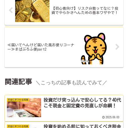
【初心者向け】リスク分散ってなに？投
資でやらかさへんための基本ワザやで！
≪届いてへんけど届いた風お便りコーナ
ー≫＃ぱぶろふ便part2
関連記事
＼こっちの記事も読んでみて／
投資だけ突っ込んで安心してる？40代
お金にまつわる知識
こそ現金と固定費の見直しが命綱！
2025.09.03
投資を始める前に知っておくべき税金
お金にまつわる知識