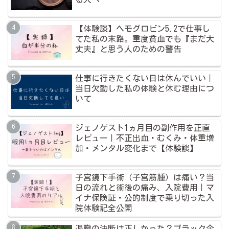
【体験談】ヘモグロビン5.2で仕事し
てた私の末路。重度貧血でも『まだ大
丈夫』と思う人のための警告
仕事に行きたくない日は休んでいい｜
当日欠勤した私の体験と休む理由につ
いて
ジェノゲスト1ヵ月目の副作用を正直
レビュー｜不正出血・むくみ・体重増
加・メンタル変化まで【体験談】
子宮鏡下手術（子宮筋腫）は痛い？当
日の流れと術後の痛み、入院費用｜マ
イナ保険証・公的制度で乗り切った入
院体験記全公開
退職の決断は正しかった？ブラック企