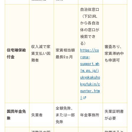
自治体窓口
（下記URL
から各自治
体の窓口が
検索でき
る）
収入減で家
審査あり、
住宅確保給
家賃相当額
https://co
賃支払い困
家賃滞納中
付金
最長9ヵ月
rona-
難者
も申請可
support.mh
lw.go.jp/j
ukyokakuho
kyufukin/c
ounter.htm
l
全額免除、
国民年金免
失業証明書
失業者
または一部
年金事務所
除
が必要
免除