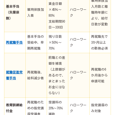
雇用保険加
賃金日額
基本手当
入月数と離
雇用保険加
×45％～
ハローワー
（失業保
職時年齢に
入者
80％
ク
険）
より、給付
支給期間90
日数が変動
日～330日
基本手当の
残り日数
再就職先で
ハローワー
再就職手当
受給中、早
×50％～
3か月以上
ク
期再就職
70％
の勤務必須
前職との差
額を補填
（上限額が
再就職の6
就職促進定
再就職後、
ハローワー
あるので、
か月後から
着手当
給料減少者
ク
まとまった
申請可能
お金にはな
らない）
再就職のた
受講料の
教育訓練給
ハローワー
指定講座の
めの指定講
20%～70％
付金
ク
み対象
座受講者
補助