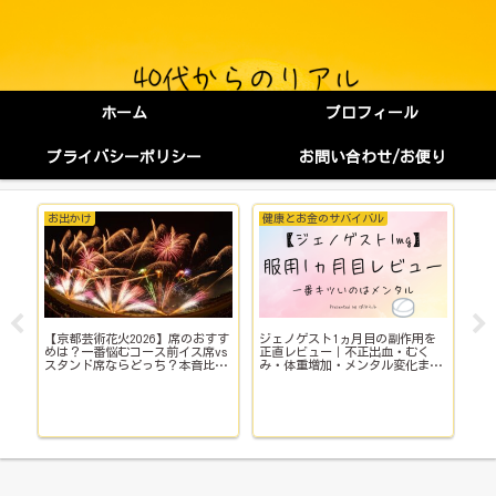
ホーム
プロフィール
プライバシーポリシー
お問い合わせ/お便り
お出かけ
健康とお金のサバイバル
健
【京都芸術花火2026】席のおすす
ジェノゲスト1ヵ月目の副作用を
子
イ
めは？一番悩むコース前イス席vs
正直レビュー｜不正出血・むく
い
スタンド席ならどっち？本音比
み・体重増加・メンタル変化まで
院
較！
【体験談】
で