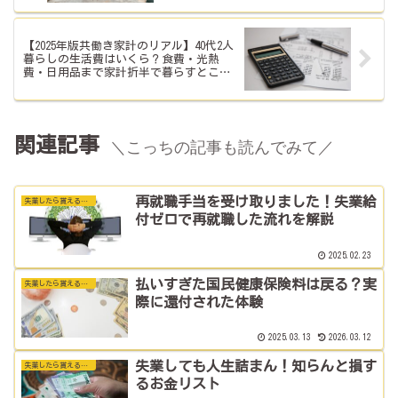
【2025年版共働き家計のリアル】40代2人
暮らしの生活費はいくら？食費・光熱
費・日用品まで家計折半で暮らすとこう
なる！
関連記事
＼こっちの記事も読んでみて／
再就職手当を受け取りました！失業給
失業したら貰えるお金の話
付ゼロで再就職した流れを解説
2025.02.23
払いすぎた国民健康保険料は戻る？実
失業したら貰えるお金の話
際に還付された体験
2025.03.13
2026.03.12
失業しても人生詰まん！知らんと損す
失業したら貰えるお金の話
るお金リスト