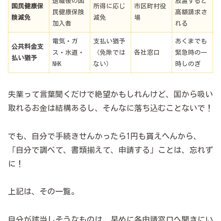
退職後の国
放置すると
国民健康保
所得に応じ
市区町村役
民健康保険
高額請求さ
険減免
減免
場
加入者
れる
電気・ガ
支払い猶予
あくまでも
公共料金支
ス・水道・
（免除では
各社窓口
緊急時の一
払い猶予
NHK
ない）
時しのぎ
失業って言葉聞くだけで絶望かもしれんけど、国から吸い
取れるお金は結構あるし、そんなに落ち込むことないで！
でも、自分で手続きせんかったら1円も貰えへんから、
「自分で調べて、書類揃えて、申請する」ことは、忘れず
に！
上記は、その一覧。
自分が該当しそうなものは、早めに各申請窓口へ聞きにい