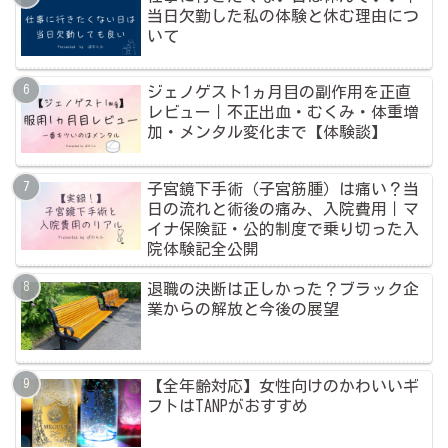
当日欠勤した私の体験と休む理由につ
いて
ジェノゲスト1ヵ月目の副作用を正直
レビュー｜不正出血・むくみ・体重増
加・メンタル変化まで【体験談】
子宮鏡下手術（子宮筋腫）は痛い？当
日の流れと術後の痛み、入院費用｜マ
イナ保険証・公的制度で乗り切った入
院体験記全公開
退職の決断は正しかった？ブラック企
業からの解放と今後の展望
【全年齢対応】女性向けのかわいいギ
フトはTANPがおすすめ