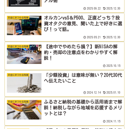
アル術
2025.09.22
2025.12.30
オルカンvsS＆P500、正直どっち？投
お金にまつわる知識
資オタクの意見、聞いた上で好きに選
び！って話。
2025.05.21
2025.12.30
【途中でやめたら損？】新NISAの解
お金にまつわる知識
約・売却の注意点をわかりやすく解
説！
2025.10.15
「少額投資」は意味が無い？20代30代
お金にまつわる知識
へ伝えたいこと
2024.12.14
2025.01.10
ふるさと納税の基礎から活用術まで解
お金にまつわる知識
説！納税しながら地域を応援するメリ
ットとは？
2024.11.15