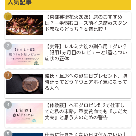
人気記事
【京都芸術花火2026】席のおすすめ
は？一番悩むコース前イス席vsスタン
ド席ならどっち？本音比較！
【実録】レルミナ錠の副作用エグい？
｜服用1ヵ月目のレビューと1番きつい
症状の正体
彼氏・旦那への誕生日プレゼント、腕
時計ってどう？ヴェアホイ気になって
る人へ
【体験談】ヘモグロビン5.2で仕事し
てた私の末路。重度貧血でも『まだ大
丈夫』と思う人のための警告
仕事に行きたくない日は休んでいい｜