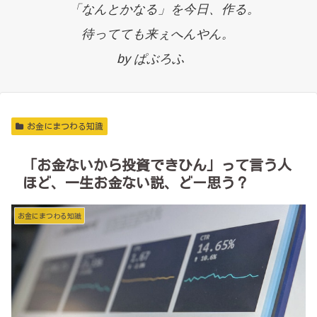
「なんとかなる」を今日、作る。
待ってても来ぇへんやん。
by ぱぶろふ
お金にまつわる知識
「お金ないから投資できひん」って言う人
ほど、一生お金ない説、どー思う？
お金にまつわる知識