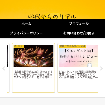
ホーム
プロフィール
プライバシーポリシー
お問い合わせ/お便り
お出かけ
健康とお金のサバイバル
健
【京都芸術花火2026】席のおすす
ジェノゲスト1ヵ月目の副作用を
子
イ
めは？一番悩むコース前イス席vs
正直レビュー｜不正出血・むく
い
スタンド席ならどっち？本音比
み・体重増加・メンタル変化まで
院
較！
【体験談】
で