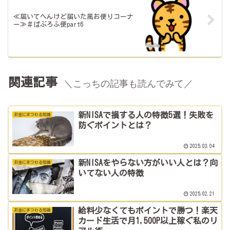
≪届いてへんけど届いた風お便りコーナ
ー≫＃ぱぶろふ便part6
関連記事
＼こっちの記事も読んでみて／
新NISAで損する人の特徴5選！失敗を
お金にまつわる知識
防ぐポイントとは？
2025.03.04
新NISAをやらない方がいい人とは？向
お金にまつわる知識
いてない人の特徴
2025.02.21
給料少なくてもポイントで勝つ！楽天
お金にまつわる知識
カード生活で月1,500P以上稼ぐ私のリ